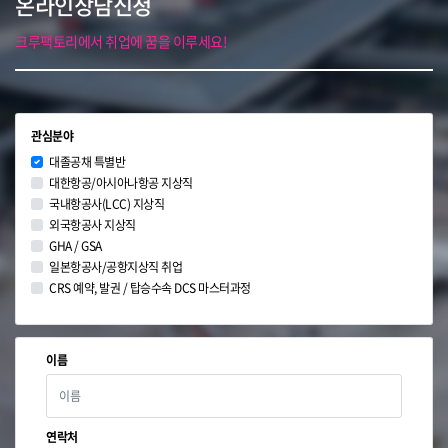
온라인상담신청
크루팩토리에서 취업에 꿈을 이루세요!
관심분야
대졸공채 특별반
대한항공/아시아나항공 지상직
국내항공사(LCC) 지상직
외국항공사 지상직
GHA / GSA
일본항공사/공항지상직 취업
CRS 예약, 발권 / 탑승수속 DCS 마스터과정
이름
연락처