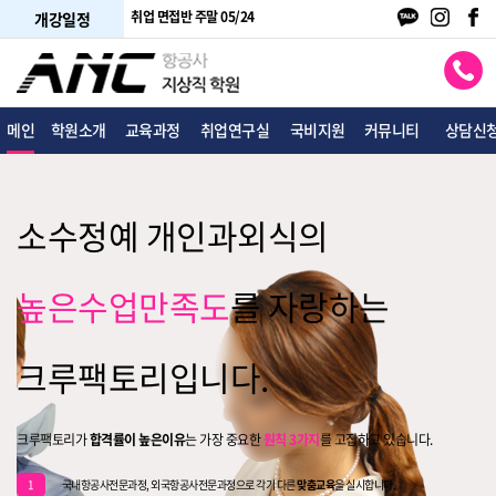
채반 06/13
취업 면접반 주말 05/24
개강일정
메인
학원소개
교육과정
취업연구실
국비지원
커뮤니티
상담신
소수정예 개인과외식의
높은수업만족도
를 자랑하는
크루팩토리입니다.
크루팩토리가
합격률이 높은이유
는 가장 중요한
원칙 3가지
를 고집하고 있습니다.
1
국내항공사전문과정, 외국항공사전문과정으로 각기 다른
맞춤교육
을 실시합니다.