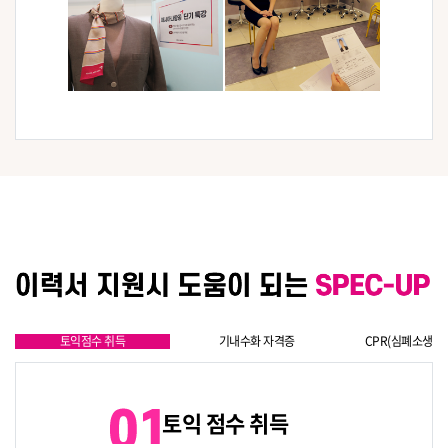
토익점수 취득
기내수화 자격증
CPR(심폐소생술
토익 점수 취득