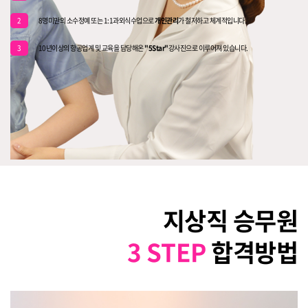
2
8명미만의 소수정예 또는 1:1과외식수업으로
개인관리
가 철저하고 체계적입니다.
3
10년이상의 항공업계 및 교육을 담당해온
"5Star"
강사진으로 이루어져 있습니다.
지상직 승무원
3 STEP
합격방법