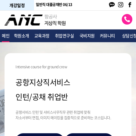
주말 05/24
취업 면접반 평일 05/27
CRS·DCS 단기평일 05/21
개강일정
메인
학원소개
교육과정
취업연구실
국비지원
커뮤니티
상담신
Intensive course for ground crew
공항지상직서비스
인턴/공채 취업반
공항서비스 인턴 및 서비스사무직무 관련 취업에 맞춰
자소서부터 면접, 이미지 메이킹을 집중적으로 준비하는 코스입니다.