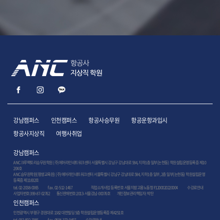
강남캠퍼스
인천캠퍼스
항공사승무원
항공운항과입시
항공사지상직
여행사취업
강남캠퍼스
ANC크루팩토리승무원학원 (주)에어라인네트워크센터 서울특별시 강남구 강남대로 584, 지하1층 일부(논현동) 학원설립운영등록증 제10
204호
ANC승무원학원(평생교육원) (주)에어라인네트워크센터 서울특별시 강남구 강남대로 584, 지하1층 일부, 2층 일부(논현동) 학원설립운영
등록증 제11832호
tel. 02-2038-0065
fax. 02-512-1467
직업소개사업 등록번호 서울지방고용노동청 F1200020220004
수강료안내
사업자번호:399-87-02762 통신판매번호:2013-서울강남-00076호 개인정보관리책임자: 박탄
인천캠퍼스
인천광역시 부평구 경원대로 1382 대한빌딩 5층 학원설립운영등록증 제4251호
tel. 032-502-3356
fax. 0504-373-0407
수강료안내